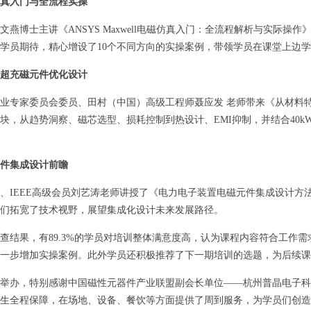
真入门与全流程实操
文燕博士主讲《ANSYS Maxwell电磁仿真入门：全流程解析与实际
学员期待，精心增设了10个不同方向的实操案例，带领学员在课堂上边
超充磁元件优化设计
业专家委员会委员、田村（中国）高级工程师聂应发 老师带来《从材料特性
块，从趋势洞察、磁芯选型、损耗控制到热设计、EMI抑制，并结合40kW
件集成设计前瞻
、IEEE高级会员刘艺涛老师讲授了《电力电子装置电磁元件集成设计方
们拓宽了技术视野，展望集成化设计未来发展路径。
查结果，有89.3%的学员对培训整体满意度高，认为课程内容符合工作需
一步增加实操案例。此外学员还积极推荐了下一期培训的选题，为后续课
举办，特别感谢中国磁性元器件产业联盟副会长单位——杭州普晶电子科
生全程保障，在场地、设备、餐饮等方面提供了周到服务，为学员们创造