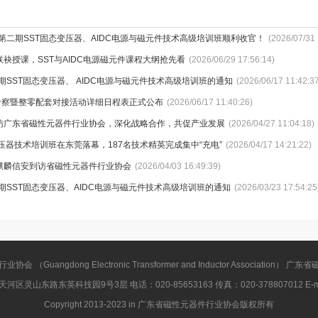
年第二期SST固态变压器、AIDC电源与磁元件技术高级培训班顺利收官！
(2026/07/31 
袂授课，SST与AIDC电源磁元件课程大纲抢先看
(2026/06/29 17:56:14)
二期SST固态变压器、 AIDC电源与磁元件技术高级培训班的通知
(2026/06/17 11:42:3
考察暨整零配套对接活动详细日程表正式公布
(2026/06/17 11:40:26)
访广东省磁性元器件行业协会，深化战略合作，共促产业发展
(2026/04/27 11:04:18)
变压器技术培训班在东莞落幕，187名技术精英完成集中“充电”
(2026/04/17 14:21:22)
麒麟信安到访省磁性元器件行业协会
(2026/04/03 16:49:39)
一期SST固态变压器、AIDC电源与磁元件技术高级培训班的通知
(2026/03/23 17:54:25
 （Guangdong Electronic Transformer and Inductor Association）
灵山东路东英科技园9号3层 电话：020-85653163 传真：020-378807012 E-mail
Copyright 2013-2023 in 广东省磁性元器件行业协会版权所有