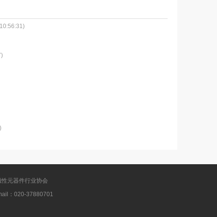
10:56:31)
7)
)
 广东省磁性元器件行业协会
：020-37880701