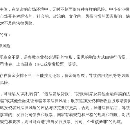
主体，在复杂的市场环境中，无时不刻面临各种各样的风险。中小企业投
市场受各种经济的、社会的、政治的、文化的、风俗习惯的因素影响，缺
对不及的法律风险。
的有：
律风险
现资金不足，是多数企业都会遇到的情形，常见的融资方式由银行借贷、
司债券、上市融资（IPO或增发股票）等等。
存在资金安排不当，不能按期还款，资金链断裂，导致信用危机等等风险
风险。
可能陷入“高利转贷”、“违法发放贷款”、“贷款诈骗”及其他金融诈骗的
据诈骗”或其他金融凭证诈骗等等法律风险；股东追加投资和吸收新股东增
略投资者对法律风险的评估与防范要求更高，否则，掉进法律陷阱，导致
惨重的。发行公司债券和股票，国家有着规范和严格的规则和制度，对法
规范和要求，则可能踩进“擅自发行股票、公司、企业债券罪”的泥坑。