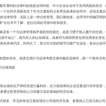
最常遇到的法律纠纷就是合同纠纷。中小企业企业对于合同风险的意识 
一个合同关系既包含了作为主要权利义务界定标准的合同书，还包含着从
的法律管理，实际上是一种过程管理。我们都知道，合同书中明确写明的
义务”往往并不了解，也往往因此导致纠纷和损失。
家还有一个与法律管理相矛盾的传统观念，就是习惯于熟人圈子的交易，
知面不知心”，因为对人的认知错误，或者对方因情势变化而信用发生变化
务的具体约定，时间久了，双方对当初的细节问题产生误会，各自认知不
制度的存在，很多交易行为还得考察交易对象的适格性，跟一个根本没有
的法律风险
靠自身的生产和经营进行赢利外，实力较雄厚的企业还要进行对外投资，
者通过投资控制别人已经建立良好基础的经济实体。
式很多，常见的有设立新的项目公司或经济实体、参股他人已设立的公司